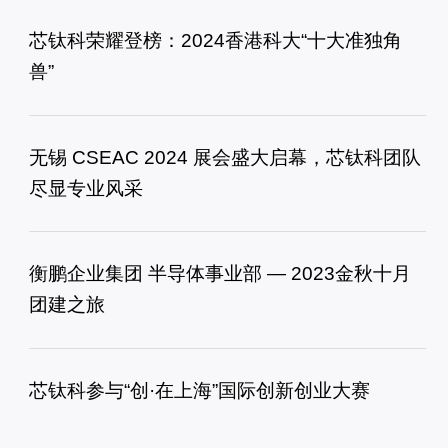
芯钛科荣耀登榜：2024香港科大“十大准独角
兽”
无锡 CSEAC 2024 展会盛大启幕，芯钛科团队
尽显专业风采
衡鹏企业集团 半导体事业部 — 2023金秋十月
团建之旅
芯钛科参与“创·在上海”国际创新创业大赛