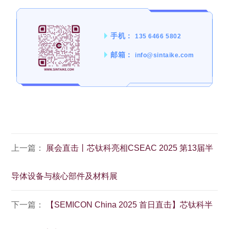
手机：
135 6466 5802
邮箱：
info@sintaike.com
上一篇：
展会直击丨芯钛科亮相CSEAC 2025 第13届半
导体设备与核心部件及材料展
下一篇：
【SEMICON China 2025 首日直击】芯钛科半