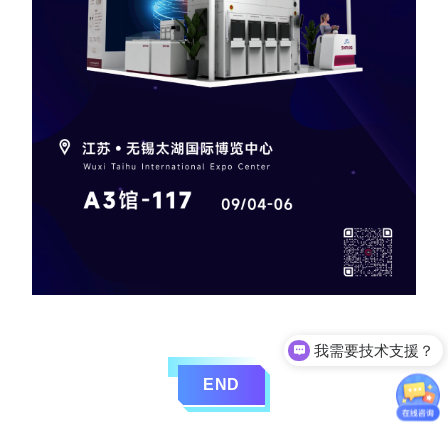
我需要技术支援？
END